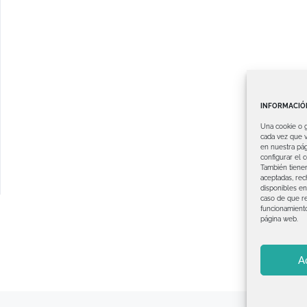
INFORMACIÓN
Una cookie o 
cada vez que v
en nuestra pág
configurar el 
También tienen
aceptadas, rec
disponibles en
caso de que re
funcionamient
página web.
A