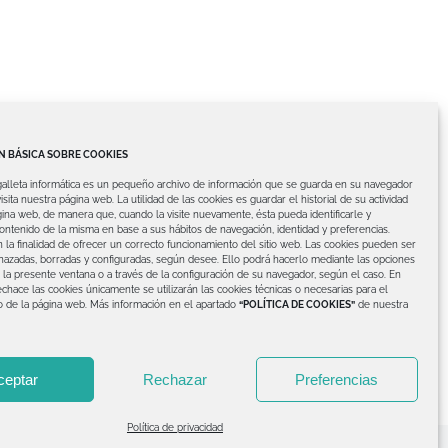
 BÁSICA SOBRE COOKIES
galleta informática es un pequeño archivo de información que se guarda en su navegador
isita nuestra página web.
La utilidad de las cookies es guardar el historial de su actividad
ina web, de manera que, cuando la visite nuevamente, ésta pueda identificarle y
contenido de la misma en base a sus hábitos de navegación, identidad y preferencias.
 la finalidad de ofrecer un correcto funcionamiento del sitio web.
Las cookies pueden ser
hazadas, borradas y configuradas, según desee. Ello podrá hacerlo mediante las opciones
 la presente ventana o a través de la configuración de su navegador, según el caso.
En
chace las cookies únicamente se utilizarán las cookies técnicas o necesarias para el
o de la página web.
Más información en el apartado
“POLÍTICA DE COOKIES”
de nuestra
Siguiente
1
2
ceptar
Rechazar
Preferencias
Política de privacidad