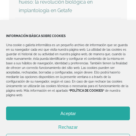
hueso: la revolución biológica en
implantología en Getafe
Dientes fijos en un día en Getafe: la solución
avanzada para recuperar tu sonrisa
INFORMACIÓN BÁSICA SOBRE COOKIES
Una cookie o galleta informática es un pequeño archivo de información que se guarda
¿Te dijeron que no tienes hueso para
en su navegador cada vez que visita nuestra página web.
La utilidad de las cookies es
guardar el historial de su actividad en nuestra página web, de manera que, cuando la
implantes? Implantología avanzada en
visite nuevamente, ésta pueda identificarle y configurar el contenido de la misma en
base a sus hábitos de navegación, identidad y preferencias. También tienen la finalidad
Getafe con soluciones reales
de ofrecer un correcto funcionamiento del sitio web.
Las cookies pueden ser
aceptadas, rechazadas, borradas y configuradas, según desee. Ello podrá hacerlo
mediante las opciones disponibles en la presente ventana o a través de la
configuración de su navegador, según el caso.
En caso de que rechace las cookies
únicamente se utilizarán las cookies técnicas o necesarias para el funcionamiento de la
página web.
Más información en el apartado
“POLÍTICA DE COOKIES”
de nuestra
página web.
© Copyright 2012 -
2026 | Clínica Dental David Valero
Aceptar
| Todos los derechos reservados | Diseñado por
Explora
Dental
Rechazar
Aviso legal
|
Política de Privacidad
|
Política de Cookies