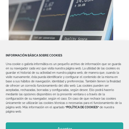
INFORMACIÓN BÁSICA SOBRE COOKIES
Una cookie o galleta informática es un pequeño archivo de información que se guarda
en su navegador cada vez que visita nuestra página web.
La utilidad de las cookies es
guardar el historial de su actividad en nuestra página web, de manera que, cuando la
visite nuevamente, ésta pueda identificarle y configurar el contenido de la misma en
base a sus hábitos de navegación, identidad y preferencias. También tienen la finalidad
de ofrecer un correcto funcionamiento del sitio web.
Las cookies pueden ser
aceptadas, rechazadas, borradas y configuradas, según desee. Ello podrá hacerlo
mediante las opciones disponibles en la presente ventana o a través de la
configuración de su navegador, según el caso.
En caso de que rechace las cookies
únicamente se utilizarán las cookies técnicas o necesarias para el funcionamiento de la
página web.
Más información en el apartado
“POLÍTICA DE COOKIES”
de nuestra
página web.
© Copyright 2012 -
2026 | Clínica Dental David Valero
Aceptar
| Todos los derechos reservados | Diseñado por
Explora