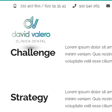
Saltar
722 407 801 / 622 19 35 43
910 540 265
al
contenido
Lorem ipsum dolor sit ame
Challenge
minim veniam. Quis nostru
voluptate velit esse cillu
Lorem ipsum dolor sit ame
Strategy
minim veniam. Quis nostru
voluptate velit esse cillu