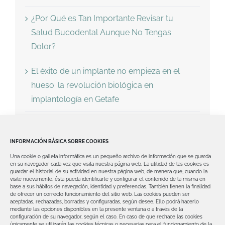
¿Por Qué es Tan Importante Revisar tu
Salud Bucodental Aunque No Tengas
Dolor?
El éxito de un implante no empieza en el
hueso: la revolución biológica en
implantología en Getafe
Dientes fijos en un día en Getafe: la solución
avanzada para recuperar tu sonrisa
INFORMACIÓN BÁSICA SOBRE COOKIES
Una cookie o galleta informática es un pequeño archivo de información que se guarda
¿Te dijeron que no tienes hueso para
en su navegador cada vez que visita nuestra página web.
La utilidad de las cookies es
guardar el historial de su actividad en nuestra página web, de manera que, cuando la
implantes? Implantología avanzada en
visite nuevamente, ésta pueda identificarle y configurar el contenido de la misma en
base a sus hábitos de navegación, identidad y preferencias. También tienen la finalidad
Getafe con soluciones reales
de ofrecer un correcto funcionamiento del sitio web.
Las cookies pueden ser
aceptadas, rechazadas, borradas y configuradas, según desee. Ello podrá hacerlo
mediante las opciones disponibles en la presente ventana o a través de la
configuración de su navegador, según el caso.
En caso de que rechace las cookies
únicamente se utilizarán las cookies técnicas o necesarias para el funcionamiento de la