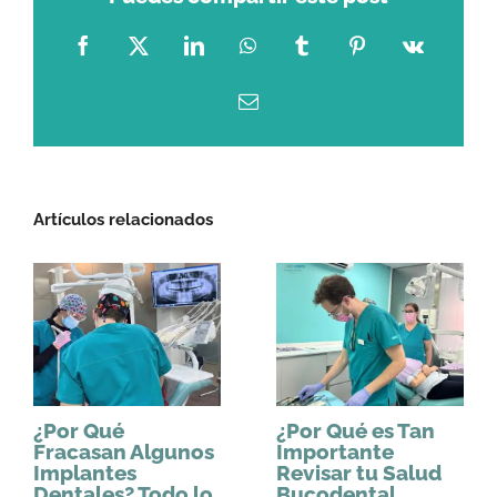
Facebook
X
LinkedIn
WhatsApp
Tumblr
Pinterest
Vk
Correo
electrónico
Artículos relacionados
¿Por Qué
¿Por Qué es Tan
Fracasan Algunos
Importante
Implantes
Revisar tu Salud
Dentales? Todo lo
Bucodental