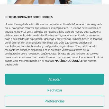
INFORMACIÓN BÁSICA SOBRE COOKIES
Prepara tu sonrisa para este verano
Una cookie o galleta informática es un pequeño archivo de información que se guarda
En Clínica Dental David Valero, te ofrecemos
en su navegador cada vez que visita nuestra página web.
La utilidad de las cookies es
guardar el historial de su actividad en nuestra página web, de manera que, cuando la
los mejores consejos para que prepares tu
visite nuevamente, ésta pueda identificarle y configurar el contenido de la misma en
base a sus hábitos de navegación, identidad y preferencias. También tienen la finalidad
de ofrecer un correcto funcionamiento del sitio web.
Las cookies pueden ser
aceptadas, rechazadas, borradas y configuradas, según desee. Ello podrá hacerlo
mediante las opciones disponibles en la presente ventana o a través de la
configuración de su navegador, según el caso.
En caso de que rechace las cookies
únicamente se utilizarán las cookies técnicas o necesarias para el funcionamiento de la
página web.
Más información en el apartado
“POLÍTICA DE COOKIES”
de nuestra
página web.
© Copyright 2012 -
2026 | Clínica Dental David Valero
Aceptar
| Todos los derechos reservados | Diseñado por
Explora
Dental
Rechazar
Aviso legal
|
Política de Privacidad
|
Política de Cookies
Preferencias
Facebook
Instagram