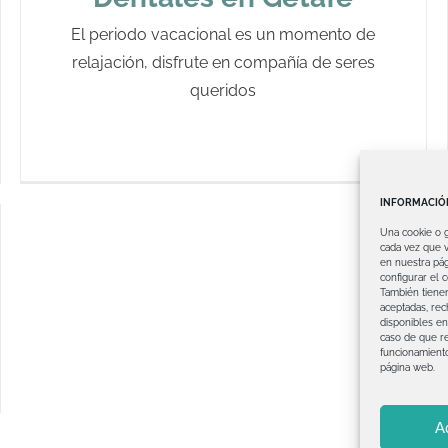
El periodo vacacional es un momento de
relajación, disfrute en compañía de seres
queridos
INFORMACIÓN
Una cookie o 
cada vez que v
en nuestra pág
configurar el 
También tienen
aceptadas, rec
disponibles en
caso de que re
funcionamient
página web.
A