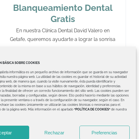
Blanqueamiento Dental
Gratis
En nuestra Clínica Dental David Valero en
Getafe, queremos ayudarte a lograr la sonrisa
 BÁSICA SOBRE COOKIES
galleta informática es un pequeño archivo de información que se guarda en su navegador
isita nuestra página web.
La utilidad de las cookies es guardar el historial de su actividad
ina web, de manera que, cuando la visite nuevamente, ésta pueda identificarle y
contenido de la misma en base a sus hábitos de navegación, identidad y preferencias.
 la finalidad de ofrecer un correcto funcionamiento del sitio web.
Las cookies pueden ser
hazadas, borradas y configuradas, según desee. Ello podrá hacerlo mediante las opciones
 la presente ventana o a través de la configuración de su navegador, según el caso.
En
chace las cookies únicamente se utilizarán las cookies técnicas o necesarias para el
o de la página web.
Más información en el apartado
“POLÍTICA DE COOKIES”
de nuestra
ceptar
Rechazar
Preferencias