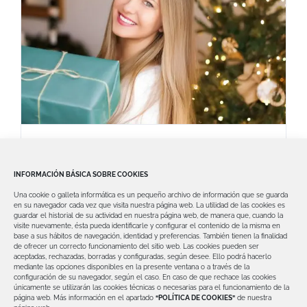
Cuida tu Sonrisa Estas Navidades:
Consejos de Salud Bucodental en
INFORMACIÓN BÁSICA SOBRE COOKIES
Clínica Dental David Valero
Una cookie o galleta informática es un pequeño archivo de información que se guarda
La Navidad es una época de celebraciones,
en su navegador cada vez que visita nuestra página web.
La utilidad de las cookies es
guardar el historial de su actividad en nuestra página web, de manera que, cuando la
cenas y dulces, lo que también significa
visite nuevamente, ésta pueda identificarle y configurar el contenido de la misma en
base a sus hábitos de navegación, identidad y preferencias. También tienen la finalidad
de ofrecer un correcto funcionamiento del sitio web.
Las cookies pueden ser
aceptadas, rechazadas, borradas y configuradas, según desee. Ello podrá hacerlo
mediante las opciones disponibles en la presente ventana o a través de la
configuración de su navegador, según el caso.
En caso de que rechace las cookies
únicamente se utilizarán las cookies técnicas o necesarias para el funcionamiento de la
página web.
Más información en el apartado
“POLÍTICA DE COOKIES”
de nuestra