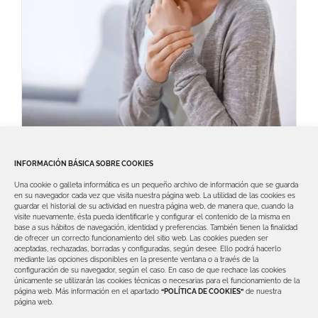
Enfermedades reumáticas y salud
INFORMACIÓN BÁSICA SOBRE COOKIES
bucodental
Una cookie o galleta informática es un pequeño archivo de información que se guarda
Por si no lo sabías, existe una sólida
en su navegador cada vez que visita nuestra página web.
La utilidad de las cookies es
guardar el historial de su actividad en nuestra página web, de manera que, cuando la
relación entre las enfermedades reumáticas
visite nuevamente, ésta pueda identificarle y configurar el contenido de la misma en
base a sus hábitos de navegación, identidad y preferencias. También tienen la finalidad
de ofrecer un correcto funcionamiento del sitio web.
Las cookies pueden ser
aceptadas, rechazadas, borradas y configuradas, según desee. Ello podrá hacerlo
mediante las opciones disponibles en la presente ventana o a través de la
configuración de su navegador, según el caso.
En caso de que rechace las cookies
únicamente se utilizarán las cookies técnicas o necesarias para el funcionamiento de la
página web.
Más información en el apartado
“POLÍTICA DE COOKIES”
de nuestra
página web.