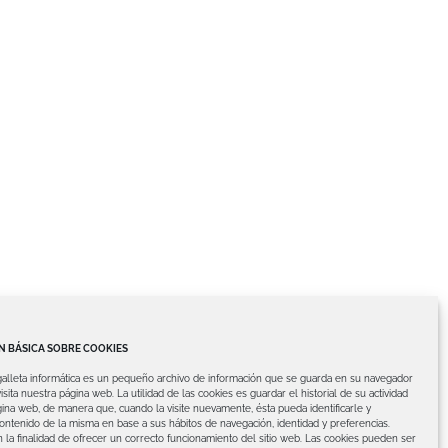
 BÁSICA SOBRE COOKIES
galleta informática es un pequeño archivo de información que se guarda en su navegador
isita nuestra página web.
La utilidad de las cookies es guardar el historial de su actividad
ina web, de manera que, cuando la visite nuevamente, ésta pueda identificarle y
contenido de la misma en base a sus hábitos de navegación, identidad y preferencias.
 la finalidad de ofrecer un correcto funcionamiento del sitio web.
Las cookies pueden ser