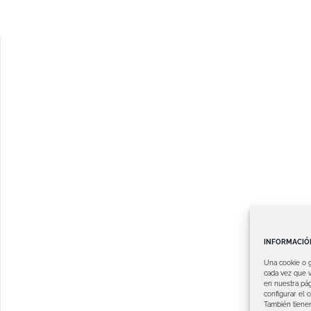
INFORMACIÓN
Una cookie o 
cada vez que v
en nuestra pág
configurar el 
También tienen