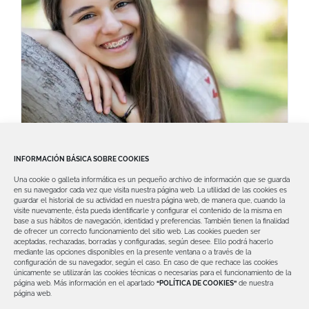
Ortodoncia para niños: Sonrisas
INFORMACIÓN BÁSICA SOBRE COOKIES
perfectas desde la infancia
Una cookie o galleta informática es un pequeño archivo de información que se guarda
Desde Clínica Dental David Valero, sabemos
en su navegador cada vez que visita nuestra página web.
La utilidad de las cookies es
guardar el historial de su actividad en nuestra página web, de manera que, cuando la
lo importante que es una buena salud oral
visite nuevamente, ésta pueda identificarle y configurar el contenido de la misma en
base a sus hábitos de navegación, identidad y preferencias. También tienen la finalidad
de ofrecer un correcto funcionamiento del sitio web.
Las cookies pueden ser
aceptadas, rechazadas, borradas y configuradas, según desee. Ello podrá hacerlo
mediante las opciones disponibles en la presente ventana o a través de la
configuración de su navegador, según el caso.
En caso de que rechace las cookies
únicamente se utilizarán las cookies técnicas o necesarias para el funcionamiento de la
página web.
Más información en el apartado
“POLÍTICA DE COOKIES”
de nuestra
página web.