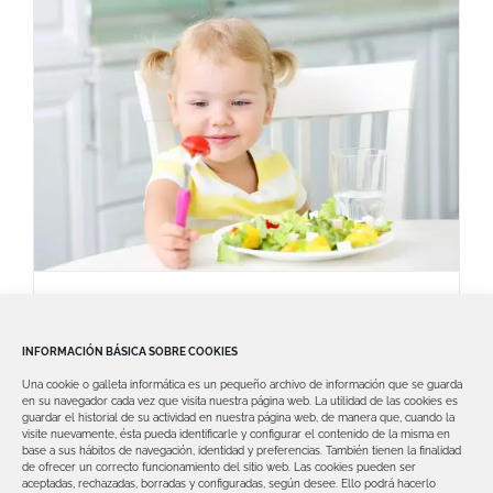
Caries Infantil y Alimentación:
Cómo Proteger la Salud Bucal de
INFORMACIÓN BÁSICA SOBRE COOKIES
tus Hijos
Una cookie o galleta informática es un pequeño archivo de información que se guarda
La caries dental es un problema común en
en su navegador cada vez que visita nuestra página web.
La utilidad de las cookies es
guardar el historial de su actividad en nuestra página web, de manera que, cuando la
la infancia y puede afectar la
visite nuevamente, ésta pueda identificarle y configurar el contenido de la misma en
base a sus hábitos de navegación, identidad y preferencias. También tienen la finalidad
de ofrecer un correcto funcionamiento del sitio web.
Las cookies pueden ser
aceptadas, rechazadas, borradas y configuradas, según desee. Ello podrá hacerlo