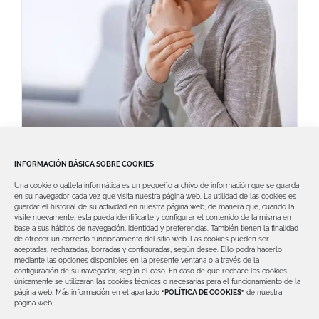
Enfermedades reumáticas y salud
INFORMACIÓN BÁSICA SOBRE COOKIES
bucodental
Una cookie o galleta informática es un pequeño archivo de información que se guarda
Por si no lo sabías, existe una sólida
en su navegador cada vez que visita nuestra página web.
La utilidad de las cookies es
guardar el historial de su actividad en nuestra página web, de manera que, cuando la
relación entre las enfermedades reumáticas
visite nuevamente, ésta pueda identificarle y configurar el contenido de la misma en
base a sus hábitos de navegación, identidad y preferencias. También tienen la finalidad
de ofrecer un correcto funcionamiento del sitio web.
Las cookies pueden ser
aceptadas, rechazadas, borradas y configuradas, según desee. Ello podrá hacerlo
mediante las opciones disponibles en la presente ventana o a través de la
configuración de su navegador, según el caso.
En caso de que rechace las cookies
únicamente se utilizarán las cookies técnicas o necesarias para el funcionamiento de la
página web.
Más información en el apartado
“POLÍTICA DE COOKIES”
de nuestra
página web.