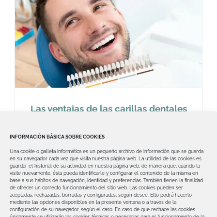
Las ventajas de las carillas dentales
para una sonrisa más brillante y
natural
INFORMACIÓN BÁSICA SOBRE COOKIES
Las carillas dentales son una opción
Una cookie o galleta informática es un pequeño archivo de información que se guarda
popular para quienes desean corregir
en su navegador cada vez que visita nuestra página web.
La utilidad de las cookies es
guardar el historial de su actividad en nuestra página web, de manera que, cuando la
problemas estéticos en
visite nuevamente, ésta pueda identificarle y configurar el contenido de la misma en
base a sus hábitos de navegación, identidad y preferencias. También tienen la finalidad
de ofrecer un correcto funcionamiento del sitio web.
Las cookies pueden ser
aceptadas, rechazadas, borradas y configuradas, según desee. Ello podrá hacerlo
mediante las opciones disponibles en la presente ventana o a través de la
configuración de su navegador, según el caso.
En caso de que rechace las cookies
únicamente se utilizarán las cookies técnicas o necesarias para el funcionamiento de la