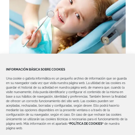
Caninos incluidos o retenidos,
INFORMACIÓN BÁSICA SOBRE COOKIES
¿Cuáles son sus complicaciones?
Una cookie o galleta informática es un pequeño archivo de información que se guarda
Los caninos incluidos o retenidos son
en su navegador cada vez que visita nuestra página web.
La utilidad de las cookies es
guardar el historial de su actividad en nuestra página web, de manera que, cuando la
esas piezas dentales que se fijan de
visite nuevamente, ésta pueda identificarle y configurar el contenido de la misma en
base a sus hábitos de navegación, identidad y preferencias. También tienen la finalidad
de ofrecer un correcto funcionamiento del sitio web.
Las cookies pueden ser
aceptadas, rechazadas, borradas y configuradas, según desee. Ello podrá hacerlo
mediante las opciones disponibles en la presente ventana o a través de la
configuración de su navegador, según el caso.
En caso de que rechace las cookies
únicamente se utilizarán las cookies técnicas o necesarias para el funcionamiento de la
página web.
Más información en el apartado
“POLÍTICA DE COOKIES”
de nuestra
página web.