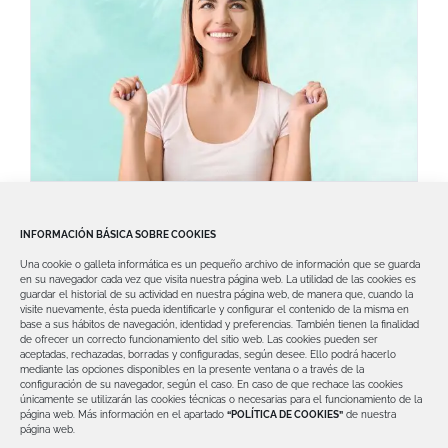
6 Remedios para hongos en la boca
INFORMACIÓN BÁSICA SOBRE COOKIES
Los hongos en la boca representan una
Una cookie o galleta informática es un pequeño archivo de información que se guarda
enfermedad llamada candidiasis bucal. En
en su navegador cada vez que visita nuestra página web.
La utilidad de las cookies es
guardar el historial de su actividad en nuestra página web, de manera que, cuando la
ocasiones, incluso
visite nuevamente, ésta pueda identificarle y configurar el contenido de la misma en
base a sus hábitos de navegación, identidad y preferencias. También tienen la finalidad
de ofrecer un correcto funcionamiento del sitio web.
Las cookies pueden ser
aceptadas, rechazadas, borradas y configuradas, según desee. Ello podrá hacerlo
mediante las opciones disponibles en la presente ventana o a través de la
configuración de su navegador, según el caso.
En caso de que rechace las cookies
únicamente se utilizarán las cookies técnicas o necesarias para el funcionamiento de la
página web.
Más información en el apartado
“POLÍTICA DE COOKIES”
de nuestra
página web.