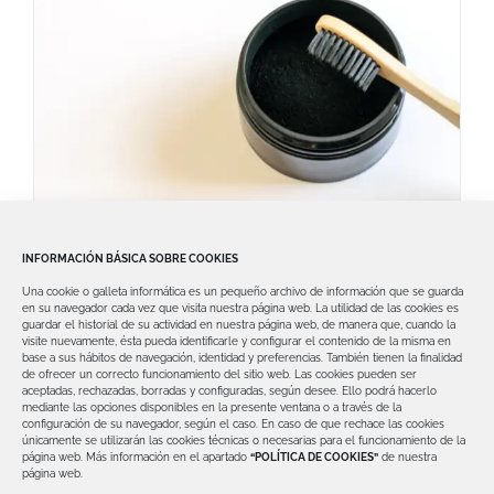
El engaño del carbón activo en el
INFORMACIÓN BÁSICA SOBRE COOKIES
blanqueamiento dental
Una cookie o galleta informática es un pequeño archivo de información que se guarda
Muchos aseguran que el carbón activo
en su navegador cada vez que visita nuestra página web.
La utilidad de las cookies es
guardar el historial de su actividad en nuestra página web, de manera que, cuando la
es capaz de blanquear los dientes. En este
visite nuevamente, ésta pueda identificarle y configurar el contenido de la misma en
base a sus hábitos de navegación, identidad y preferencias. También tienen la finalidad
de ofrecer un correcto funcionamiento del sitio web.
Las cookies pueden ser
aceptadas, rechazadas, borradas y configuradas, según desee. Ello podrá hacerlo
mediante las opciones disponibles en la presente ventana o a través de la
configuración de su navegador, según el caso.
En caso de que rechace las cookies
únicamente se utilizarán las cookies técnicas o necesarias para el funcionamiento de la
página web.
Más información en el apartado
“POLÍTICA DE COOKIES”
de nuestra
página web.