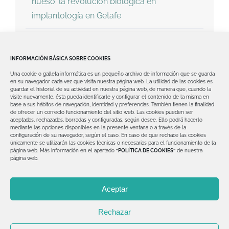
hueso: la revolución biológica en
implantología en Getafe
Dientes fijos en un día en Getafe: la solución
avanzada para recuperar tu sonrisa
INFORMACIÓN BÁSICA SOBRE COOKIES
Una cookie o galleta informática es un pequeño archivo de información que se guarda
¿Te dijeron que no tienes hueso para
en su navegador cada vez que visita nuestra página web.
La utilidad de las cookies es
guardar el historial de su actividad en nuestra página web, de manera que, cuando la
implantes? Implantología avanzada en
visite nuevamente, ésta pueda identificarle y configurar el contenido de la misma en
base a sus hábitos de navegación, identidad y preferencias. También tienen la finalidad
Getafe con soluciones reales
de ofrecer un correcto funcionamiento del sitio web.
Las cookies pueden ser
aceptadas, rechazadas, borradas y configuradas, según desee. Ello podrá hacerlo
mediante las opciones disponibles en la presente ventana o a través de la
configuración de su navegador, según el caso.
En caso de que rechace las cookies
únicamente se utilizarán las cookies técnicas o necesarias para el funcionamiento de la
página web.
Más información en el apartado
“POLÍTICA DE COOKIES”
de nuestra
página web.
© Copyright 2012 -
2026 | Clínica Dental David Valero
Aceptar
| Todos los derechos reservados | Diseñado por
Explora
Dental
Rechazar
Aviso legal
|
Política de Privacidad
|
Política de Cookies