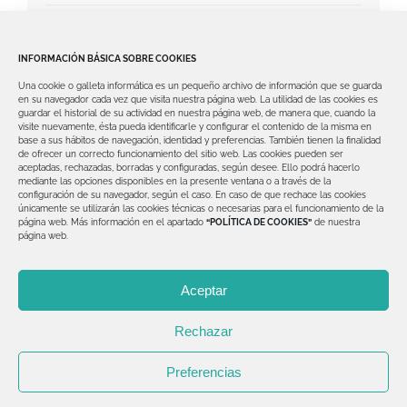
Dientes fijos en un día en Getafe: la solución
avanzada para recuperar tu sonrisa
INFORMACIÓN BÁSICA SOBRE COOKIES
Una cookie o galleta informática es un pequeño archivo de información que se guarda
¿Te dijeron que no tienes hueso para
en su navegador cada vez que visita nuestra página web.
La utilidad de las cookies es
guardar el historial de su actividad en nuestra página web, de manera que, cuando la
implantes? Implantología avanzada en
visite nuevamente, ésta pueda identificarle y configurar el contenido de la misma en
base a sus hábitos de navegación, identidad y preferencias. También tienen la finalidad
Getafe con soluciones reales
de ofrecer un correcto funcionamiento del sitio web.
Las cookies pueden ser
aceptadas, rechazadas, borradas y configuradas, según desee. Ello podrá hacerlo
mediante las opciones disponibles en la presente ventana o a través de la
configuración de su navegador, según el caso.
En caso de que rechace las cookies
únicamente se utilizarán las cookies técnicas o necesarias para el funcionamiento de la
página web.
Más información en el apartado
“POLÍTICA DE COOKIES”
de nuestra
página web.
© Copyright 2012 -
2026 | Clínica Dental David Valero
Aceptar
| Todos los derechos reservados | Diseñado por
Explora
Dental
Rechazar
Aviso legal
|
Política de Privacidad
|
Política de Cookies
Preferencias
Facebook
Instagram