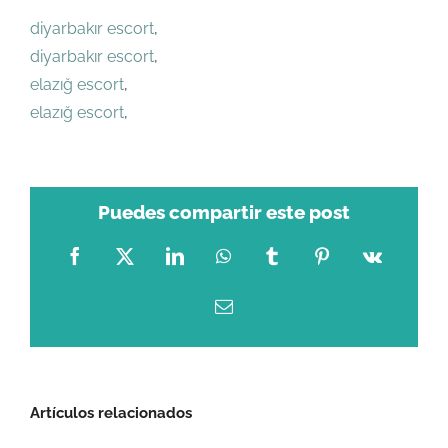
diyarbakır escort
,
diyarbakır escort
,
elazığ escort
,
elazığ escort
,
Puedes compartir este post
Facebook
X
LinkedIn
WhatsApp
Tumblr
Pinterest
Vk
Correo
electrónico
Artículos relacionados