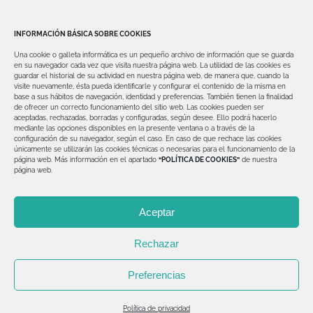
Dientes fijos en un día en Getafe: la solución
avanzada para recuperar tu sonrisa
INFORMACIÓN BÁSICA SOBRE COOKIES
Una cookie o galleta informática es un pequeño archivo de información que se guarda
¿Te dijeron que no tienes hueso para
en su navegador cada vez que visita nuestra página web.
La utilidad de las cookies es
guardar el historial de su actividad en nuestra página web, de manera que, cuando la
implantes? Implantología avanzada en
visite nuevamente, ésta pueda identificarle y configurar el contenido de la misma en
base a sus hábitos de navegación, identidad y preferencias. También tienen la finalidad
Getafe con soluciones reales
de ofrecer un correcto funcionamiento del sitio web.
Las cookies pueden ser
aceptadas, rechazadas, borradas y configuradas, según desee. Ello podrá hacerlo
mediante las opciones disponibles en la presente ventana o a través de la
configuración de su navegador, según el caso.
En caso de que rechace las cookies
únicamente se utilizarán las cookies técnicas o necesarias para el funcionamiento de la
página web.
Más información en el apartado
“POLÍTICA DE COOKIES”
de nuestra
página web.
© Copyright 2012 -
2026 | Clínica Dental David Valero
Aceptar
| Todos los derechos reservados | Diseñado por
Explora
Dental
Rechazar
Aviso legal
|
Política de Privacidad
|
Política de Cookies
Preferencias
Facebook
Instagram
Política de privacidad