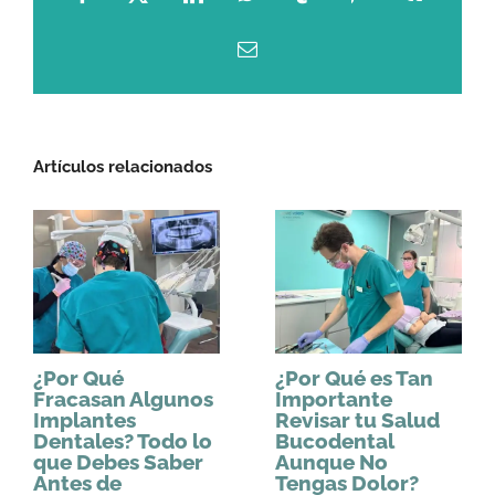
Facebook
X
LinkedIn
WhatsApp
Tumblr
Pinterest
Vk
Correo
electrónico
Artículos relacionados
¿Por Qué
¿Por Qué es Tan
Fracasan Algunos
Importante
Implantes
Revisar tu Salud
Dentales? Todo lo
Bucodental
que Debes Saber
Aunque No
Antes de
Tengas Dolor?