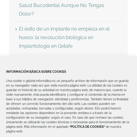
Salud Bucodental Aunque No Tengas
Dolor?
El éxito de un implante no empieza en el
hueso: la revolución biológica en
implantología en Getafe
Dientes fijos en un día en Getafe: la solución
avanzada para recuperar tu sonrisa
INFORMACIÓN BÁSICA SOBRE COOKIES
Una cookie o galleta informática es un pequeño archivo de información que se guarda
¿Te dijeron que no tienes hueso para
en su navegador cada vez que visita nuestra página web.
La utilidad de las cookies es
guardar el historial de su actividad en nuestra página web, de manera que, cuando la
implantes? Implantología avanzada en
visite nuevamente, ésta pueda identificarle y configurar el contenido de la misma en
base a sus hábitos de navegación, identidad y preferencias. También tienen la finalidad
Getafe con soluciones reales
de ofrecer un correcto funcionamiento del sitio web.
Las cookies pueden ser
aceptadas, rechazadas, borradas y configuradas, según desee. Ello podrá hacerlo
mediante las opciones disponibles en la presente ventana o a través de la
configuración de su navegador, según el caso.
En caso de que rechace las cookies
únicamente se utilizarán las cookies técnicas o necesarias para el funcionamiento de la
página web.
Más información en el apartado
“POLÍTICA DE COOKIES”
de nuestra
página web.