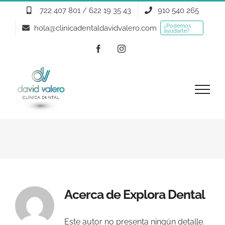
Saltar
722 407 801 / 622 19 35 43
910 540 265
al
¿Podemos
hola@clinicadentaldavidvalero.com
ayudarte?
contenido
Facebook
Instagram
Acerca de
Explora Dental
Este autor no presenta ningún detalle.